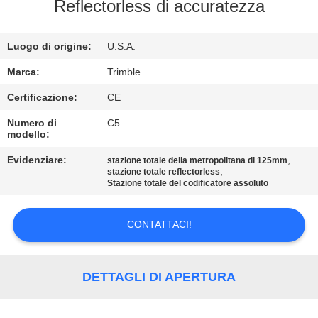
CONTROLLO
Reflectorless di accuratezza
DI
Luogo di origine:
U.S.A.
QUALITÀ
Marca:
Trimble
CONTATTICI
Certificazione:
CE
Numero di
C5
modello:
RICHIEDA
UNA
Evidenziare:
,
stazione totale della metropolitana di 125mm
,
stazione totale reflectorless
CITAZIONE
Stazione totale del codificatore assoluto
CONTATTACI!
MAPPA
DEL
SITO
DETTAGLI DI APERTURA