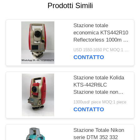
PRIVACY
Prodotti Simili
POLICY
Stazione totale
economica KTS442R10
Reflectorless 1000m di
vendita dello strumento
USD 1550-1650 PC MOQ:1 pc
di rilevamento
CONTATTO
topografico di marca
professionale calda di
Kolida
Stazione totale Kolida
KTS-442R6LC
Stazione totale non
prismatica 600M
1300usd/ piece MOQ:1 piece
CONTATTO
Stazione Totale Nikon
serie DTM 352 332