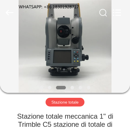
Hengyide
Electronic
Technology
Co.,Ltd
Ltd..
All
Rights
Reserved.
CASA
PRODOTTI
CIRCA
NOI
GIRO
DELLA
Stazione totale
FABBRICA
Stazione totale meccanica 1" di
Trimble C5 stazione di totale di