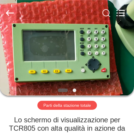
Hengyide
Electronic
Technology
Co.,Ltd
Ltd..
All
Rights
Reserved.
CASA
PRODOTTI
CIRCA
NOI
GIRO
DELLA
Parti della stazione totale
FABBRICA
Lo schermo di visualizzazione per
TCR805 con alta qualità in azione da