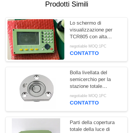
PRIVACY
Prodotti Simili
POLICY
Lo schermo di
visualizzazione per
TCR805 con alta
qualità in azione da
negotiable MOQ:1PC
vendere
CONTATTO
Bolla livellata del
semicerchio per la
stazione totale
TS02/06/09
negotiable MOQ:1PC
TPS800/400 di Leicas
CONTATTO
Parti della copertura
totale della luce di