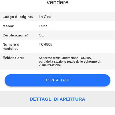
CONTROLLO
vendere
DI
Luogo di origine:
La Cina
QUALITÀ
Marca:
Leica
CONTATTICI
Certificazione:
CE
Numero di
TCR805
modello:
RICHIEDA
UNA
Evidenziare:
,
Schermo di visualizzazione TCR805
parti della stazione totale dello schermo di
visualizzazione
CITAZIONE
CONTATTACI!
MAPPA
DEL
DETTAGLI DI APERTURA
SITO