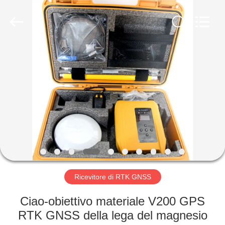
Hengyide
Electronic
Technology
Co.,Ltd
Ltd..
All
Rights
Reserved.
CASA
PRODOTTI
CIRCA
NOI
GIRO
DELLA
Ricevitore di RTK GNSS
FABBRICA
Ciao-obiettivo materiale V200 GPS
RTK GNSS della lega del magnesio