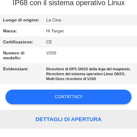
CONTROLLO
IP68 con il sistema operativo Linux
DI
Luogo di origine:
La Cina
QUALITÀ
Marca:
Hi Target
CONTATTICI
Certificazione:
CE
Numero di
V200
modello:
RICHIEDA
UNA
Evidenziare:
,
Ricevitore di GPS GNSS della lega del magnesio
,
Ricevitore del sistema operativo Linux GNSS
CITAZIONE
Multi Gnss ricevitore di V200
CONTATTACI!
MAPPA
DEL
SITO
DETTAGLI DI APERTURA