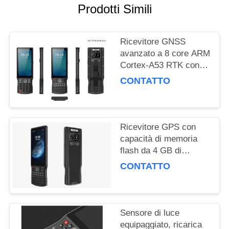
PRIVACY
Prodotti Simili
POLICY
Ricevitore GNSS
avanzato a 8 core ARM
Cortex-A53 RTK con
51 tasti e 1 chiave
CONTATTO
personalizzata laterale
e porta USB di tipo C
Ricevitore GPS con
capacità di memoria
flash da 4 GB di
RAM/64 GB con
CONTATTO
sensore accelerometro
e prestazioni
Sensore di luce
equipaggiato, ricarica