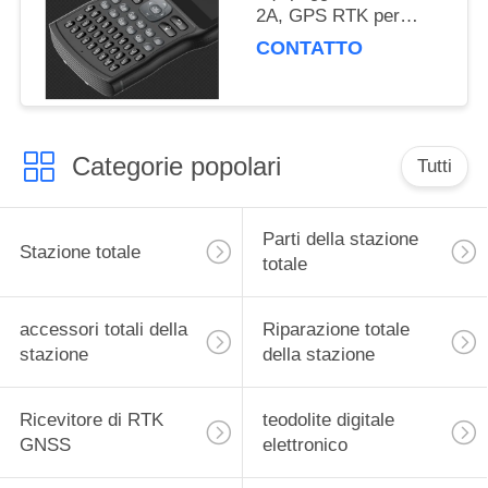
2A, GPS RTK per
rilievi e mappatura del
CONTATTO
territorio
Categorie popolari
Tutti
Parti della stazione
Stazione totale
totale
accessori totali della
Riparazione totale
stazione
della stazione
Ricevitore di RTK
teodolite digitale
GNSS
elettronico