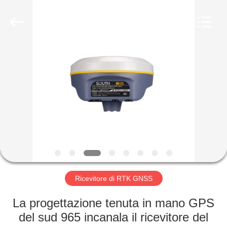
Hengyide
Electronic
Technology
Co.,Ltd
Ltd..
All
Rights
Reserved.
CASA
PRODOTTI
CIRCA
NOI
GIRO
DELLA
Ricevitore di RTK GNSS
FABBRICA
La progettazione tenuta in mano GPS
del sud 965 incanala il ricevitore del