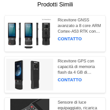
PRIVACY
Prodotti Simili
POLICY
Ricevitore GNSS
avanzato a 8 core ARM
Cortex-A53 RTK con
51 tasti e 1 chiave
CONTATTO
personalizzata laterale
e porta USB di tipo C
Ricevitore GPS con
capacità di memoria
flash da 4 GB di
RAM/64 GB con
CONTATTO
sensore accelerometro
e prestazioni
Sensore di luce
equipaggiato, ricarica