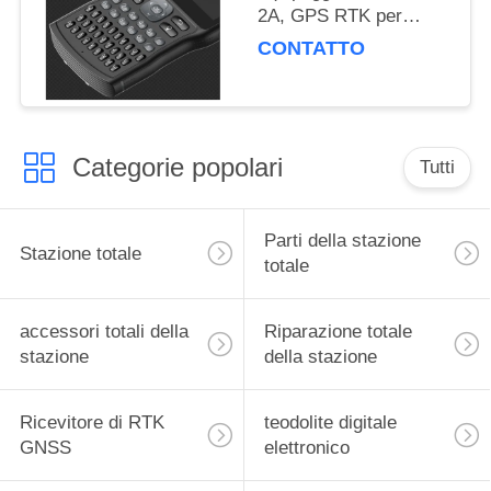
2A, GPS RTK per
rilievi e mappatura del
CONTATTO
territorio
Categorie popolari
Tutti
Parti della stazione
Stazione totale
totale
accessori totali della
Riparazione totale
stazione
della stazione
Ricevitore di RTK
teodolite digitale
GNSS
elettronico