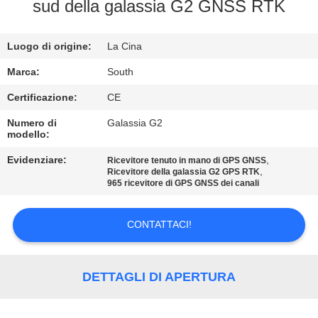
CONTROLLO
sud della galassia G2 GNSS RTK
DI
Luogo di origine:
La Cina
QUALITÀ
Marca:
South
CONTATTICI
Certificazione:
CE
Numero di
Galassia G2
modello:
RICHIEDA
UNA
Evidenziare:
,
Ricevitore tenuto in mano di GPS GNSS
,
Ricevitore della galassia G2 GPS RTK
CITAZIONE
965 ricevitore di GPS GNSS dei canali
CONTATTACI!
MAPPA
DEL
SITO
DETTAGLI DI APERTURA