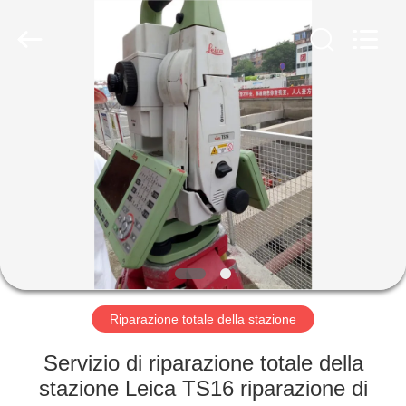
Hengyide
Electronic
Technology
Co.,Ltd
Ltd..
All
Rights
Reserved.
CASA
PRODOTTI
CIRCA
NOI
GIRO
DELLA
Riparazione totale della stazione
FABBRICA
Servizio di riparazione totale della
stazione Leica TS16 riparazione di