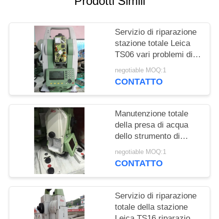
Prodotti Simili
PRIVACY
POLICY
Servizio di riparazione
stazione totale Leica
TS06 vari problemi di
manutenzione
negotiable MOQ:1
CONTATTO
Manutenzione totale
della presa di acqua
dello strumento di
Leica TM30 TM50 di
negotiable MOQ:1
servizio di riparazione
CONTATTO
della stazione
Servizio di riparazione
totale della stazione
Leica TS16 riparazione