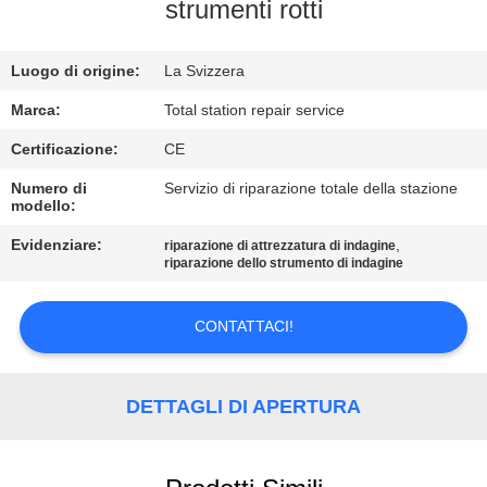
CONTROLLO
strumenti rotti
DI
Luogo di origine:
La Svizzera
QUALITÀ
Marca:
Total station repair service
CONTATTICI
Certificazione:
CE
Numero di
Servizio di riparazione totale della stazione
modello:
RICHIEDA
UNA
Evidenziare:
,
riparazione di attrezzatura di indagine
riparazione dello strumento di indagine
CITAZIONE
CONTATTACI!
MAPPA
DEL
DETTAGLI DI APERTURA
SITO