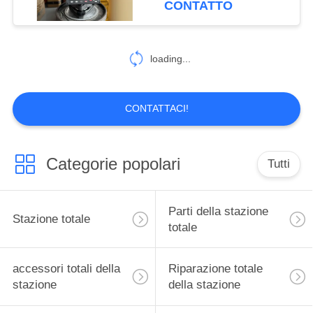
CONTATTO
misurazioni precise
10
Software di indagine
loading...
della terra
CONTATTACI!
Categorie popolari
Tutti
12
Parti del teodolite di
Parti della stazione
Stazione totale
Digital
totale
accessori totali della
Riparazione totale
stazione
della stazione