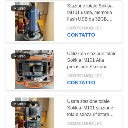
Stazione totale Sokkia
IM101 usata, memoria
34
flash USB da 32GB,
stazione totale Leica,
1300USD MOQ:1 PC
Livello automatico
lunghezza 171mm, per
CONTATTO
rilievi topografici e
mappatura
Utilizzata stazione totale
Sokkia IM101 Alta
precisione Stazione
totale 3kg 171mm
13
1300USD MOQ:1 PC
Lunghezza 1mm
CONTATTO
Livello automatico di
Precisione per
rilevamento e mappatura
Digital
Usata stazione totale
Sokkia IM101 stazione
totale senza riflettore
avanzata 5.3kg 45mm
1300USD MOQ:1 PC
Apertura EDM 48mm per