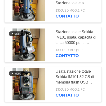
PRIVACY
Stazione totale a
POLICY
visualizzazione minima
1300USD MOQ:1 PC
per rilievi accurati,
CONTATTO
279
capacità di 50000 punti,
Ricevitore di RTK
memoria flash USB da
32 GB
Stazione totale Sokkia
GNSS
IM101 usata, capacità di
circa 50000 punti,
ricevitore GNSS per
1300USD MOQ:1 PC
soluzioni di
CONTATTO
posizionamento ad alta
precisione
46
Usata stazione totale
teodolite digitale
Sokkia IM101 32 GB di
memoria flash USB
elettronico
Stazione totale con
1300USD MOQ:1 PC
apertura e capacità di 45
CONTATTO
mm Circa 50000 punti