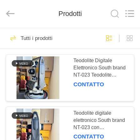
Hengyide
Electronic
Technology
Prodotti
Co.,Ltd
Ltd..
All
Rights
Reserved.
CASA
400
Tutti i prodotti
Stazione totale
PRODOTTI
Teodolite Digitale
Elettronico South brand
CIRCA
NT-023 Teodolite
NOI
versatile e
CONTATTO
multifunzionale con
compensatore a
47
GIRO
smorzamento magnetico
Parti della stazione
DELLA
e display LCD
Teodolite digitale
elettronico South brand
FABBRICA
totale
NT-023 con
ingrandimento 30x
CONTATTO