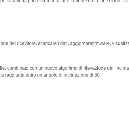
ella batteria può essere letta direttamente dalla luce di indicazio
e del ricevitore, scaricare i dati, aggiornare
firmware
, visualiz
bolle, combinato con un nuovo algoritmo di rilevazione dell'incl
te raggiunta entro un angolo di inclinazione di 30°.