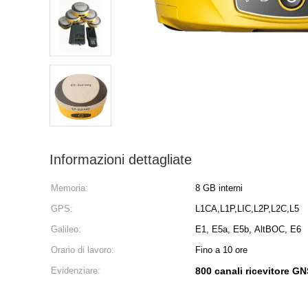
Informazioni dettagliate
Memoria:
8 GB interni
GPS:
L1CA,L1P,LIC,L2P,L2C,L5
Galileo:
E1, E5a, E5b, AltBOC, E6
Orario di lavoro:
Fino a 10 ore
Evidenziare:
800 canali ricevitore G