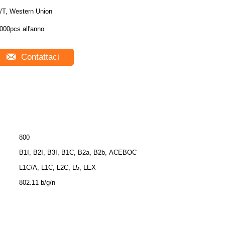
/T, Western Union
000pcs all'anno
Contattaci
800
B1I, B2I, B3I, B1C, B2a, B2b, ACEBOC
L1C/A, L1C, L2C, L5, LEX
802.11 b/g/n