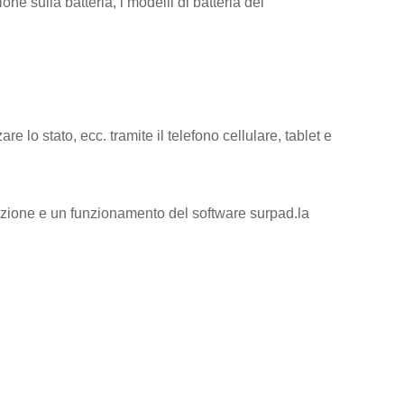
ne sulla batteria, i modelli di batteria del
zare lo stato, ecc. tramite il telefono cellulare, tablet e
inazione e un funzionamento del software surpad.la