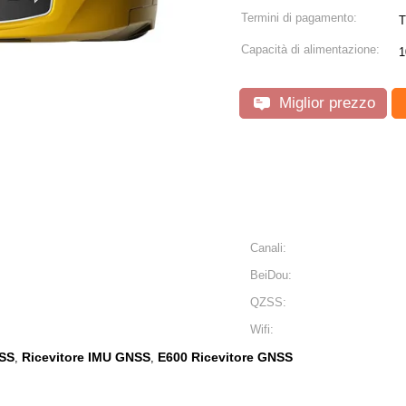
Termini di pagamento:
T
Capacità di alimentazione:
1
Miglior prezzo
Canali:
BeiDou:
QZSS:
Wifi:
NSS
Ricevitore IMU GNSS
E600 Ricevitore GNSS
,
,